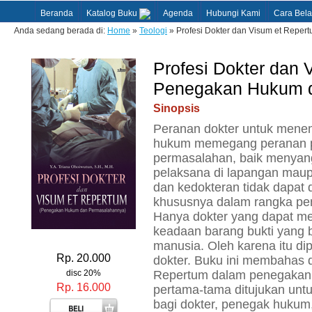
Beranda
Katalog Buku
Agenda
Hubungi Kami
Cara Bela
Anda sedang berada di:
Home
»
Teologi
» Profesi Dokter dan Visum et Rep
Profesi Dokter dan 
Penegakan Hukum 
Sinopsis
Peranan dokter untuk menem
hukum memegang peranan p
permasalahan, baik menyan
pelaksana di lapangan mau
dan kedokteran tidak dapat
khususnya dalam rangka pe
Hanya dokter yang dapat m
keadaan barang bukti yang b
manusia. Oleh karena itu di
Rp. 20.000
dokter. Buku ini membahas 
disc 20%
Repertum dalam penegakan
Rp. 16.000
pertama-tama ditujukan unt
bagi dokter, penegak hukum