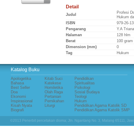
Detail
Profesi D
Judul
Hukum da
ISBN
979-26-13
Pengarang
Y.A Trian
Halaman
128 hlm
Berat
100 gram
Dimension (mm)
0
Tag
Hukum
Katalog Buku
Apologetika
Kitab Suci
Pendidikan
Bahasa
Katekese
Spiritualitas
Best Seller
Homiletika
Psikologi
Doa
Olah Raga
Sosial Budaya
Ekonomi
Pertanian
Teologi
Inspirasional
Pernikahan
Hukum
Kisah Nyata
Liturgi
Pendidikan Agama Katolik SD
Biografi
Pendidikan Agama Katolik SMP
©2013 Penerbit percetakan dioma; Jln. Ngantang No. 3, Malang 65111, Jawa