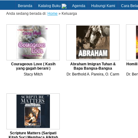
Beranda
Katalog Buku
Agenda
Hubungi Kami
Cara Bela
Anda sedang berada di:
Home
» Keluarga
Courageous Love ( Kasih
Abraham Imigran Tuhan &
Homili
yang gagah berani )
Bapa Bangsa-Bangsa
Stacy Mitch
Dr. Berthold A. Pareira, O. Carm
Dr. Ber
Scripture Matters (Saripati
Kitab Suci Membaca Alkitab