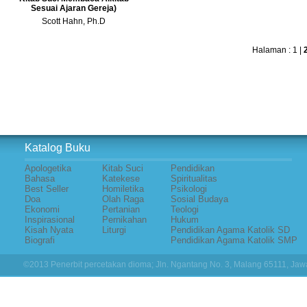
Sesuai Ajaran Gereja)
Scott Hahn, Ph.D
Halaman :
1
|
Katalog Buku
Apologetika
Kitab Suci
Pendidikan
Bahasa
Katekese
Spiritualitas
Best Seller
Homiletika
Psikologi
Doa
Olah Raga
Sosial Budaya
Ekonomi
Pertanian
Teologi
Inspirasional
Pernikahan
Hukum
Kisah Nyata
Liturgi
Pendidikan Agama Katolik SD
Biografi
Pendidikan Agama Katolik SMP
©2013 Penerbit percetakan dioma; Jln. Ngantang No. 3, Malang 65111, Jawa